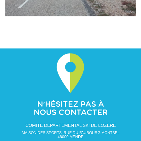
N'HÉSITEZ PAS À
NOUS CONTACTER
COMITÉ DÉPARTEMENTAL SKI DE LOZÈRE
MAISON DES SPORTS, RUE DU FAUBOURG MONTBEL
48000
MENDE